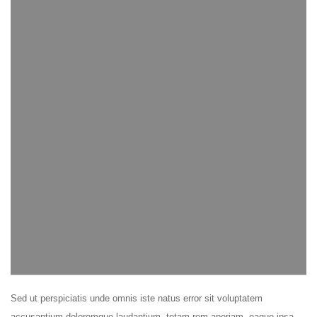
Sed ut perspiciatis unde omnis iste natus error sit voluptatem
accusantium doloremque laudantium, totam rem aperiam, eaque ipsa