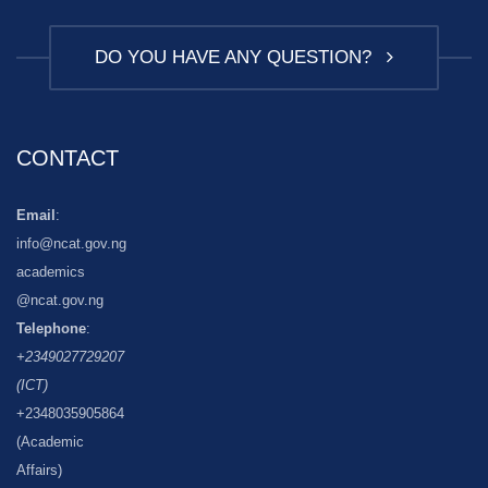
DO YOU HAVE ANY QUESTION?
CONTACT
Email
:
info@ncat.gov.ng
academics
@ncat.gov.ng
Telephone
:
+2349027729207
(ICT)
+2348035905864
(Academic
Affairs)