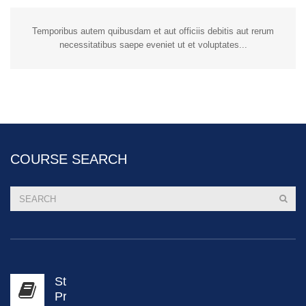
Temporibus autem quibusdam et aut officiis debitis aut rerum
necessitatibus saepe eveniet ut et voluptates...
COURSE SEARCH
Students
Pre-