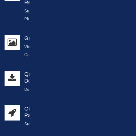
Registration
Student
Plug
Gallery
View
Gallery
Quick
Download
Download
Our
Partners
Stakeholders